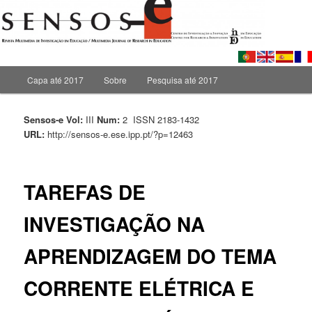
MULTIMEDIA JOURNAL OF RESEARCH IN EDUCATION Centro de
Investigação e Inovação em Educação Centre for Research and
Innovation in Education
Menu principal
Capa até 2017
Sobre
Pesquisa até 2017
Saltar para o conteúdo primário
Saltar para o conteúdo secundário
Sensos-e Vol:
III
Num:
2 ISSN 2183-1432
URL:
http://sensos-e.ese.ipp.pt/?p=12463
TAREFAS DE
INVESTIGAÇÃO NA
APRENDIZAGEM DO TEMA
CORRENTE ELÉTRICA E