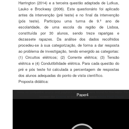
Harrington (2014) e a terceira questão adaptada de Lutkus,
Lauko e Brockway (2006). Este questionário foi aplicado
antes da intervenção (pré teste) e no final da intervenção
(pós teste). Participou uma turma de 9.º ano de
escolaridade, de uma escola da região de Lisboa,
constituída por 30 alunos, sendo treze raparigas e
dezassete rapazes. Da análise dos dados recolhidos
procedeu-se à sua categorização, de forma a dar resposta
ao problema de investigação, tendo emergido as categorias:
(1) Circuitos elétricos; (2) Corrente elétrica; (3) Tensão
elétrica e (4) Condutibilidade elétrica. Para cada questão do
pré e pós teste foi calculada a percentagem de respostas
dos alunos adequadas do ponto de vista científico.
Proposta didática:
Sorry, no compatible source and playback technology were found for this video. Try
Paper4
browser like
Chrome
or download the latest
Adobe Flash Player
.