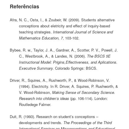
Referências
Afra, N. C., Osta, I., & Zoubeir, W. (2009). Students alternative
conceptions about eletricity and effect of inquiry-based
teaching strategies.
International Journal of Science and
Mathematics Education, 7
, 103-102.
Bybee, R. w., Taylor, J. A., Gardner, A., Scotter, P. V., Powell, J.
C., Westbrook, A., & Landes, N. (2006).
The BSCS 5E
Instructional Model: Prigins,Effectiveness, and Aplications.
Executive Summary.
Colorado Springs: BSCS.
Driver, R., Squires, A., Rushworth, P., & Wood-Robinson, V.
(1994). Electricity. In R. Driver, A. Squires, P. Rushworth, &
V. Wood-Robinson,
Making Sense of Secondary Science.
Research into children’s ideas
(pp. 106-114). London:
Routledege Falmer.
Duit, R. (1993). Research on student’s conceptions –
developments and trends.
The Proceedings of the Third
International Seminar on Misconceptions and Educational