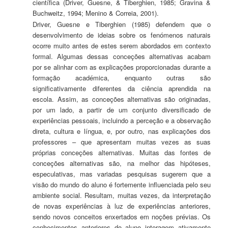
científica (Driver, Guesne, & Tiberghien, 1985; Gravina &
Buchweitz, 1994; Menino & Correia, 2001).
Driver, Guesne e Tiberghien (1985) defendem que o
desenvolvimento de ideias sobre os fenómenos naturais
ocorre muito antes de estes serem abordados em contexto
formal. Algumas dessas conceções alternativas acabam
por se alinhar com as explicações proporcionadas durante a
formação académica, enquanto outras são
significativamente diferentes da ciência aprendida na
escola. Assim, as conceções alternativas são originadas,
por um lado, a partir de um conjunto diversificado de
experiências pessoais, incluindo a perceção e a observação
direta, cultura e língua, e, por outro, nas explicações dos
professores – que apresentam muitas vezes as suas
próprias conceções alternativas. Muitas das fontes de
conceções alternativas são, na melhor das hipóteses,
especulativas, mas variadas pesquisas sugerem que a
visão do mundo do aluno é fortemente influenciada pelo seu
ambiente social. Resultam, muitas vezes, da interpretação
de novas experiências à luz de experiências anteriores,
sendo novos conceitos enxertados em noções prévias. Os
conhecimentos anteriores do aluno interagem ativamente